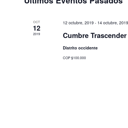
Últimos Eventos Pasados
de
Hit enter to search or ESC to close
Eventos
OCT
12 octubre, 2019
-
14 octubre, 201
12
Cumbre Trascender 
2019
Distrito occidente
COP $100.000