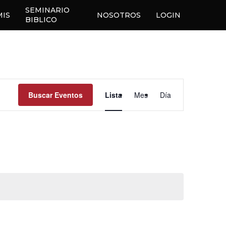
SEMINARIO
MIS
NOSOTROS
LOGIN
BIBLICO
Navegación
Buscar Eventos
Lista
Mes
Día
de
vistas
de
Evento