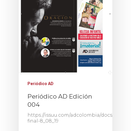
Periódico AD
Periódico AD Edición
004
https://issuu.com/adcolombia/docs/edicio
final-8_08_19