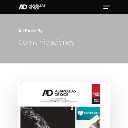
All Posts By
Hit enter to search or ESC to close
Comunicaciones