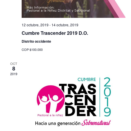
12 octubre, 2019
-
14 octubre, 2019
Cumbre Trascender 2019 D.O.
Distrito occidente
COP $100.000
XXXIII ASAM
NACIONAL
OCT
8
AVANZA 202
2019
PASTORALES
Pastoral Familias Minis
BUSCAR IGLE
Pastoral Educación
DINAMIS
Pastoral Extensión
ENAMIT 2026