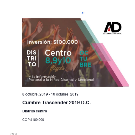
SEMINARIO
Pastoral Recursos
BIBLICO
Pastoral Pentecostal
SEDE VIRTUAL
NOSOTROS
Pastoral Social
Pastoral A La Niñez
LOGIN
Pastoral Mujeres En Ac
Pastoral Juvenil Revive
Pastoral HDM
8 octubre, 2019
-
10 octubre, 2019
Cumbre Trascender 2019 D.C.
Distrito centro
COP $100.000
OCT