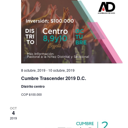
BIBLICO
Pastoral Pentecostal
SEDE VIRTUAL
NOSOTROS
Pastoral Social
Pastoral A La Niñez
LOGIN
Pastoral Mujeres En Ac
Pastoral Juvenil Revive
Pastoral HDM
8 octubre, 2019
-
10 octubre, 2019
Cumbre Trascender 2019 D.C.
Distrito centro
COP $100.000
OCT
4
2019