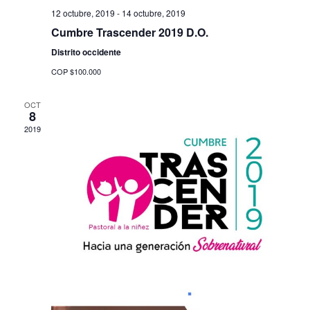
12 octubre, 2019
-
14 octubre, 2019
Cumbre Trascender 2019 D.O.
Distrito occidente
COP $100.000
XXXIII ASAM
OCT
8
NACIONAL
2019
AVANZA 202
PASTORALES
Pastoral Familias Minis
BUSCAR IGLE
Pastoral Educación
DINAMIS
Pastoral Extensión
ENAMIT 2026
SEMINARIO
Pastoral Recursos