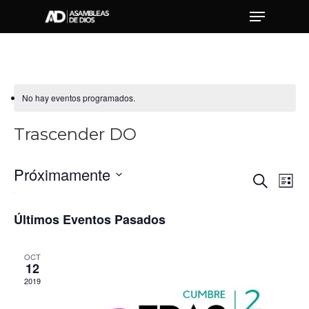
Hit enter to search or ESC to close
No hay eventos programados.
Trascender DO
Próximamente
Nav
Na
Buscar
Lista
Seleccionar
de
fecha.
vis
Últimos Eventos Pasados
de
de
Eve
bú
OCT
12
2019